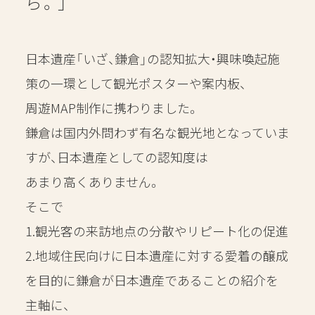
ら。」
CONTENTS
日本遺産「いざ、鎌倉」の
認知拡大・興味喚起施
RECRUIT
策
の一環として観光ポスターや案内板、
周遊
MAP
制作に携わりました。
CONTACT
鎌倉は国内外問わず有名な観光地となっていま
すが、日本遺産としての認知度は
あまり高くありません。
そこで
1.
観光客の来訪地点の分散やリピート化
の
促進
2.
地域住民向けに日本遺産に対する愛着
の
醸成
を目的に鎌倉が日本遺産であることの紹介を
主軸に、