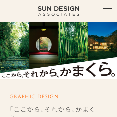
TOP
ABOUT
ABOUT US
SERVICE
OUTLINE
ACCESS
HISTORY
Graphic Design
「ここから、それから、かまく
WORKS