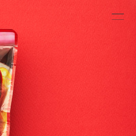
TOP
ABOUT
ABOUT US
SERVICE
OUTLINE
ACCESS
HISTORY
WORKS