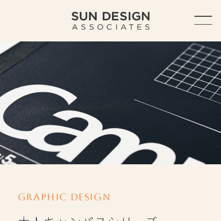
TOP
ABOUT
ABOUT US
SERVICE
OUTLINE
ACCESS
HISTORY
Graphic Design
WORKS