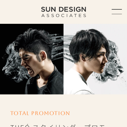
TOP
ABOUT
ABOUT US
SERVICE
OUTLINE
ACCESS
HISTORY
Total Promotion
WORKS