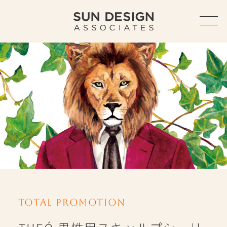
TOP
ABOUT
ABOUT US
SERVICE
OUTLINE
ACCESS
HISTORY
Total Promotion
WORKS